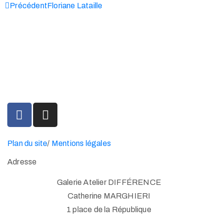
Précédent
Floriane Lataille
» Des créations intégralement conçues et fabriquées en
France dans un atelier d’art «
Plan du site
/
Mentions légales
Adresse
Galerie Atelier DIFFÉRENCE
Catherine MARGHIERI
1 place de la République