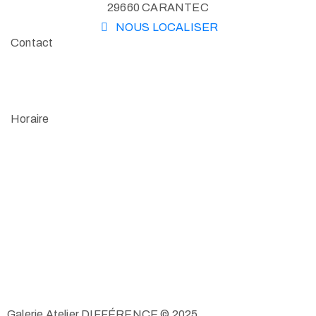
29660 CARANTEC
NOUS LOCALISER
Contact
02 98 78 33 19
difference@gmx.fr
Horaire
Pendant les vacances scolaires :
de 10h00 – 12h30 / 14h30 – 19h00 –
Fermeture le lundi
matin
Hors-saison : du jeudi au samedi,
de 10h00 – 12h00 / 15h00 – 18h30
Sur RDV au 06 72 73 43 05
Galerie Atelier DIFFÉRENCE © 2025